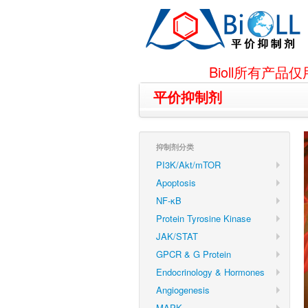
Bioll所有
平价抑制剂
抑制剂分类
PI3K/Akt/mTOR
Apoptosis
NF-κB
Protein Tyrosine Kinase
JAK/STAT
GPCR & G Protein
Endocrinology & Hormones
Angiogenesis
MAPK