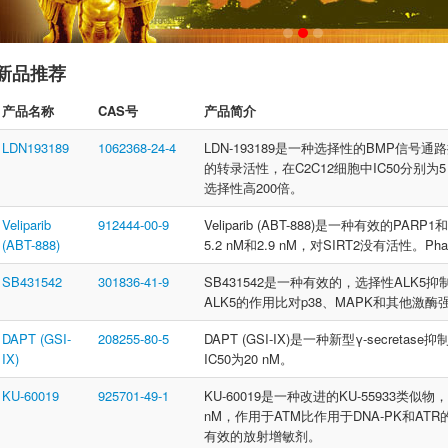
新品推荐
产品名称
CAS号
产品简介
LDN193189
1062368-24-4
LDN-193189是一种选择性的BMP信号通路
的转录活性，在C2C12细胞中IC50分别为5 
选择性高200倍。
Veliparib
912444-00-9
Veliparib (ABT-888)是一种有效的P
(ABT-888)
5.2 nM和2.9 nM，对SIRT2没有活性。Pha
SB431542
301836-41-9
SB431542是一种有效的，选择性ALK5抑
ALK5的作用比对p38、MAPK和其他激酶强
DAPT (GSI-
208255-80-5
DAPT (GSI-IX)是一种新型γ-secreta
IX)
IC50为20 nM。
KU-60019
925701-49-1
KU-60019是一种改进的KU-55933类似
nM，作用于ATM比作用于DNA-PK和AT
有效的放射增敏剂。