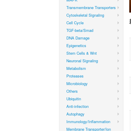
Transmembrane Transporters
Cytoskeletal Signaling
Cell Cycle
TGF-beta/Smad
DNA Damage
Epigenetics
Stem Cells & Wnt
Neuronal Signaling
Metabolism
Proteases
Microbiology
Others
Ubiquitin
Anti-infection
Autophagy
Immunology/Inflammation
Membrane Transporter/Ion