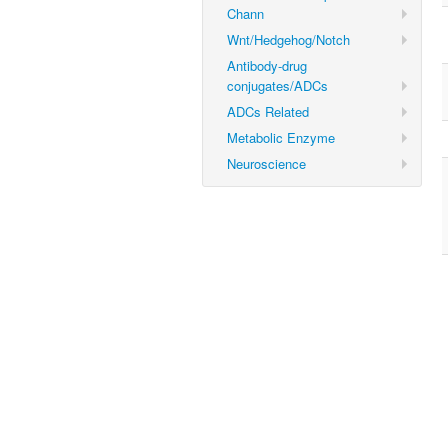
Chann
Wnt/Hedgehog/Notch
Antibody-drug
conjugates/ADCs
ADCs Related
Metabolic Enzyme
Neuroscience