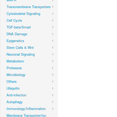
Transmembrane Transporters
Cytoskeletal Signaling
Cell Cycle
TGF-beta/Smad
DNA Damage
Epigenetics
Stem Cells & Wnt
Neuronal Signaling
Metabolism
Proteases
Microbiology
Others
Ubiquitin
Anti-infection
Autophagy
Immunology/Inflammation
Membrane Transporter/Ion