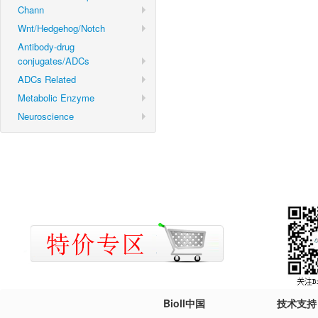
Chann
Wnt/Hedgehog/Notch
Antibody-drug
conjugates/ADCs
ADCs Related
Metabolic Enzyme
Neuroscience
Bioll中国
技术支持