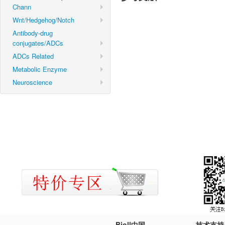
Chann
Wnt/Hedgehog/Notch
Antibody-drug
conjugates/ADCs
ADCs Related
Metabolic Enzyme
Neuroscience
Bioll中国
技术支持