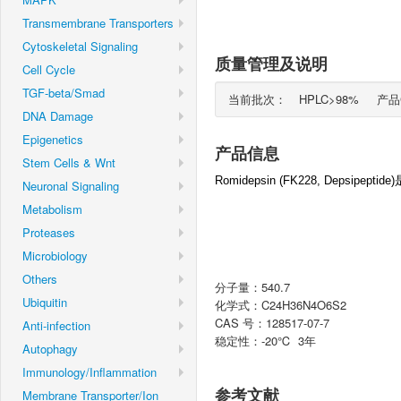
Transmembrane Transporters
Cytoskeletal Signaling
质量管理及说明
Cell Cycle
TGF-beta/Smad
当前批次：
HPLC>98% 产
DNA Damage
Epigenetics
产品信息
Stem Cells & Wnt
Romidepsin (FK228, Depsipept
Neuronal Signaling
Metabolism
Proteases
Microbiology
Others
分子量：540.7
Ubiquitin
化学式：C24H36N4O6S2
CAS 号：128517-07-7
Anti-infection
稳定性：-20℃ 3年
Autophagy
Immunology/Inflammation
参考文献
Membrane Transporter/Ion