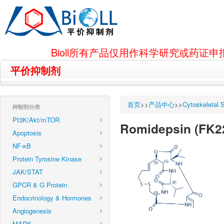
Bioll所有产品仅用作科学研究或药
平价抑制剂
首页
>>
产品中心
>>
Cytoskeletal S
抑制剂分类
PI3K/Akt/mTOR
Romidepsin (FK22
Apoptosis
NF-κB
Protein Tyrosine Kinase
JAK/STAT
GPCR & G Protein
Endocrinology & Hormones
Angiogenesis
MAPK