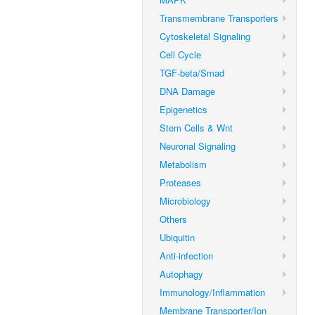
Transmembrane Transporters
Cytoskeletal Signaling
Cell Cycle
TGF-beta/Smad
DNA Damage
Epigenetics
Stem Cells & Wnt
Neuronal Signaling
Metabolism
Proteases
Microbiology
Others
Ubiquitin
Anti-infection
Autophagy
Immunology/Inflammation
Membrane Transporter/Ion