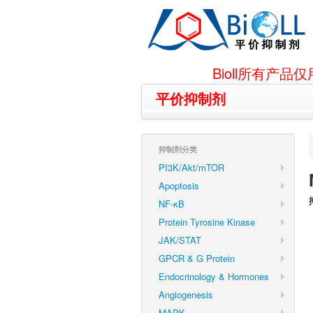
Bioll所有
平价抑制剂
抑制剂分类
PI3K/Akt/mTOR
Apoptosis
NF-κB
Protein Tyrosine Kinase
JAK/STAT
GPCR & G Protein
Endocrinology & Hormones
Angiogenesis
MAPK