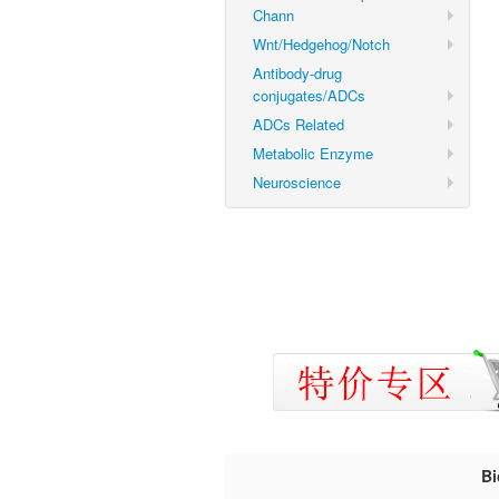
Chann
Wnt/Hedgehog/Notch
Antibody-drug
conjugates/ADCs
ADCs Related
Metabolic Enzyme
Neuroscience
B