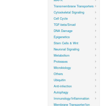
Transmembrane Transporters
Cytoskeletal Signaling
Cell Cycle
TGF-beta/Smad
DNA Damage
Epigenetics
Stem Cells & Wnt
Neuronal Signaling
Metabolism
Proteases
Microbiology
Others
Ubiquitin
Anti-infection
Autophagy
Immunology/Inflammation
Membrane Transporter/Ion