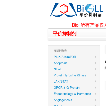
Bioll所有
平价抑制剂
抑制剂分类
PI3K/Akt/mTOR
Apoptosis
NF-κB
Protein Tyrosine Kinase
JAK/STAT
GPCR & G Protein
Endocrinology & Hormones
Angiogenesis
MAPK