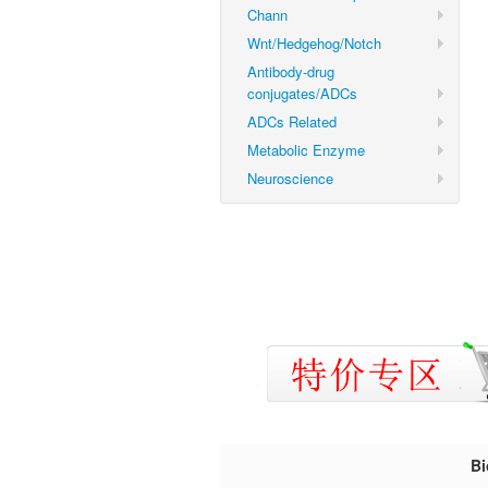
Chann
Wnt/Hedgehog/Notch
Antibody-drug
conjugates/ADCs
ADCs Related
Metabolic Enzyme
Neuroscience
B