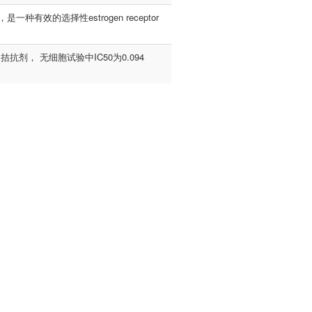
物，是一种有效的选择性estrogen receptor
r（ER）拮抗剂， 无细胞试验中IC50为0.094