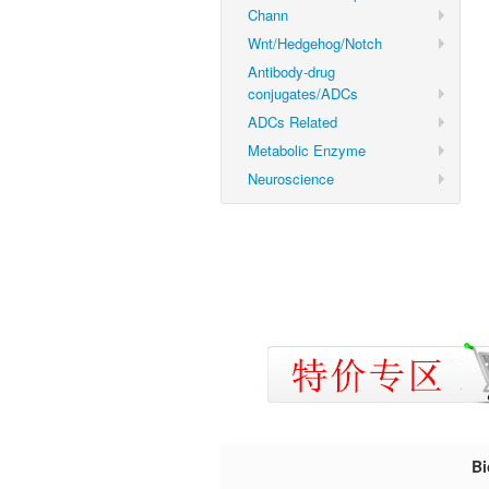
Chann
Wnt/Hedgehog/Notch
Antibody-drug
conjugates/ADCs
ADCs Related
Metabolic Enzyme
Neuroscience
B