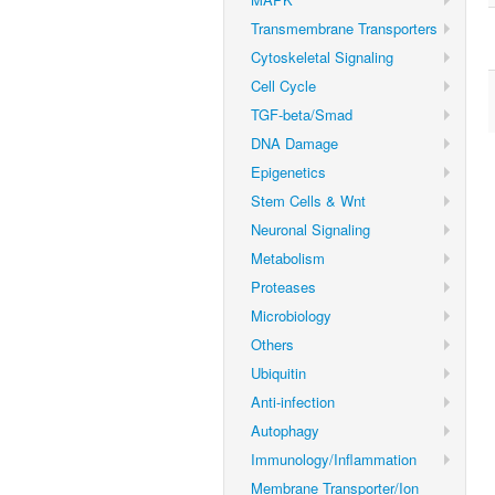
Transmembrane Transporters
Cytoskeletal Signaling
Cell Cycle
TGF-beta/Smad
DNA Damage
Epigenetics
Stem Cells & Wnt
Neuronal Signaling
Metabolism
Proteases
Microbiology
Others
Ubiquitin
Anti-infection
Autophagy
Immunology/Inflammation
Membrane Transporter/Ion