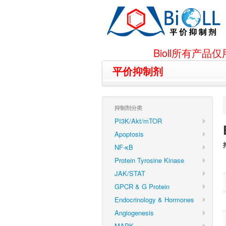
Bioll所有
平价抑制剂
抑制剂分类
PI3K/Akt/mTOR
Apoptosis
NF-κB
Protein Tyrosine Kinase
JAK/STAT
GPCR & G Protein
Endocrinology & Hormones
Angiogenesis
MAPK