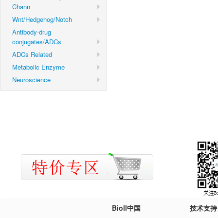
Chann
Wnt/Hedgehog/Notch
Antibody-drug
conjugates/ADCs
ADCs Related
Metabolic Enzyme
Neuroscience
Bioll中国
技术支持