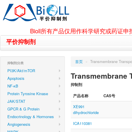
Bioll所有产品仅用作科学研究或药
平价抑制剂
首页
»
Transmembrane Transpo
抑制剂分类
PI3K/Akt/mTOR
Transmembrane T
Apoptosis
抑制剂
NF-κB
Protein Tyrosine Kinase
产品名称
CAS号
JAK/STAT
XE991
GPCR & G Protein
dihydrochloride
Endocrinology & Hormones
ICA110381
Angiogenesis
MAPK