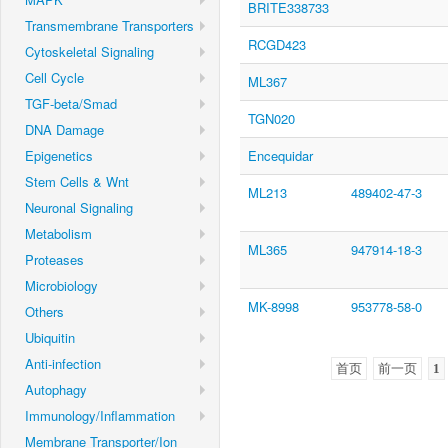
BRITE338733
Transmembrane Transporters
RCGD423
Cytoskeletal Signaling
Cell Cycle
ML367
TGF-beta/Smad
TGN020
DNA Damage
Epigenetics
Encequidar
Stem Cells & Wnt
ML213
489402-47-3
Neuronal Signaling
Metabolism
ML365
947914-18-3
Proteases
Microbiology
MK-8998
953778-58-0
Others
Ubiquitin
Anti-infection
首页
前一页
1
Autophagy
Immunology/Inflammation
Membrane Transporter/Ion