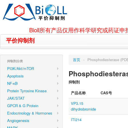
Bioll所有产品仅用作科学研究或药
平价抑制剂
首页
»
Phosphodiesterase (PD
抑制剂分类
PI3K/Akt/mTOR
Phosphodiestera
Apoptosis
抑制剂
NF-κB
Protein Tyrosine Kinase
产品名称
CAS号
JAK/STAT
VP3.15
GPCR & G Protein
dihydrobromide
Endocrinology & Hormones
ITI214
Angiogenesis
MAPK