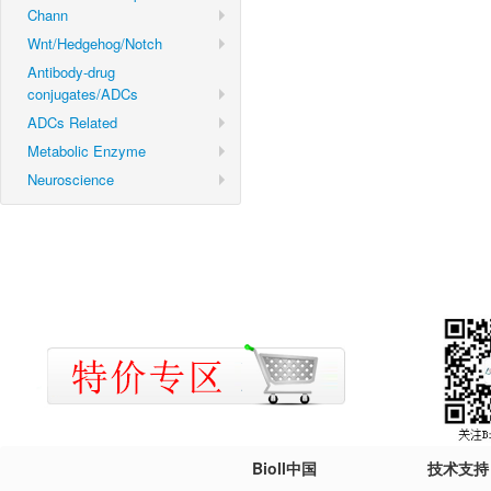
Chann
Wnt/Hedgehog/Notch
Antibody-drug
conjugates/ADCs
ADCs Related
Metabolic Enzyme
Neuroscience
Bioll中国
技术支持