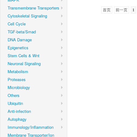
Transmembrane Transporters
首页
前一页
1
Cytoskeletal Signaling
Cell Cycle
TGF-beta/Smad
DNA Damage
Epigenetics
Stem Cells & Wnt
Neuronal Signaling
Metabolism
Proteases
Microbiology
Others
Ubiquitin
Anti-infection
Autophagy
Immunology/Inflammation
Membrane Transporter/Ion