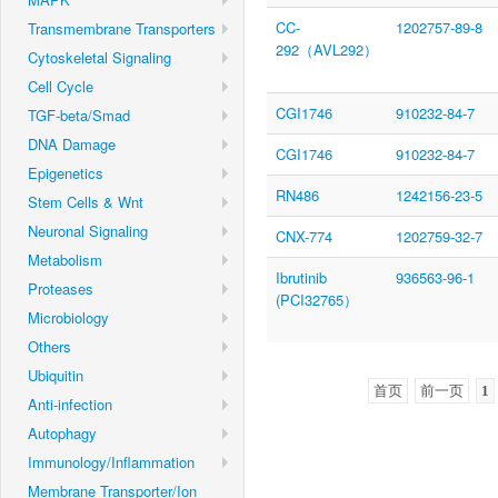
CC-
1202757-89-8
Transmembrane Transporters
292（AVL292）
Cytoskeletal Signaling
Cell Cycle
CGI1746
910232-84-7
TGF-beta/Smad
DNA Damage
CGI1746
910232-84-7
Epigenetics
RN486
1242156-23-5
Stem Cells & Wnt
Neuronal Signaling
CNX-774
1202759-32-7
Metabolism
Ibrutinib
936563-96-1
Proteases
(PCI32765）
Microbiology
Others
Ubiquitin
首页
前一页
1
Anti-infection
Autophagy
Immunology/Inflammation
Membrane Transporter/Ion