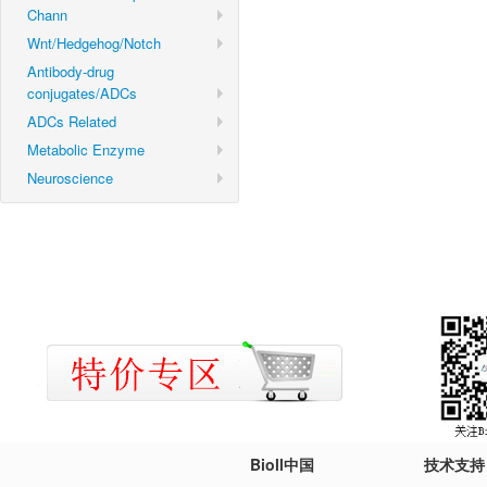
Chann
Wnt/Hedgehog/Notch
Antibody-drug
conjugates/ADCs
ADCs Related
Metabolic Enzyme
Neuroscience
Bioll中国
技术支持