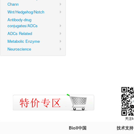
Chann
Wnt/Hedgehog/Notch
Antibody-drug
conjugates/ADCs
ADCs Related
Metabolic Enzyme
Neuroscience
Bioll中国
技术支持