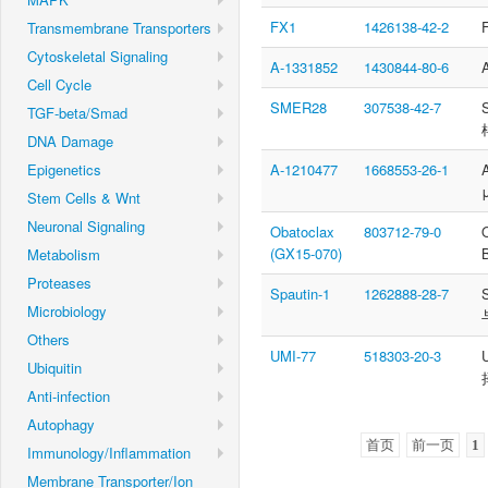
FX1
1426138-42-2
Transmembrane Transporters
Cytoskeletal Signaling
A-1331852
1430844-80-6
Cell Cycle
SMER28
307538-42-7
TGF-beta/Smad
DNA Damage
Epigenetics
A-1210477
1668553-26-1
Stem Cells & Wnt
Neuronal Signaling
Obatoclax
803712-79-0
(GX15-070)
Metabolism
Proteases
Spautin-1
1262888-28-7
Microbiology
Others
UMI-77
518303-20-3
Ubiquitin
Anti-infection
Autophagy
首页
前一页
1
Immunology/Inflammation
Membrane Transporter/Ion