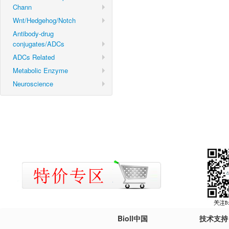
Chann
Wnt/Hedgehog/Notch
Antibody-drug
conjugates/ADCs
ADCs Related
Metabolic Enzyme
Neuroscience
Bioll中国
技术支持