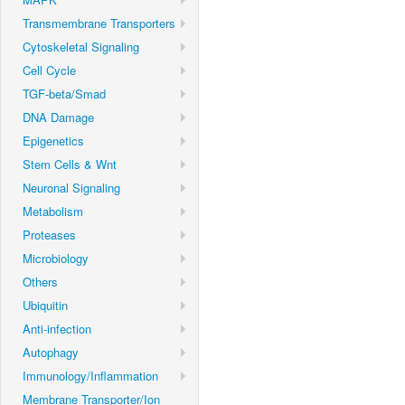
Transmembrane Transporters
Cytoskeletal Signaling
Cell Cycle
TGF-beta/Smad
DNA Damage
Epigenetics
Stem Cells & Wnt
Neuronal Signaling
Metabolism
Proteases
Microbiology
Others
Ubiquitin
Anti-infection
Autophagy
Immunology/Inflammation
Membrane Transporter/Ion