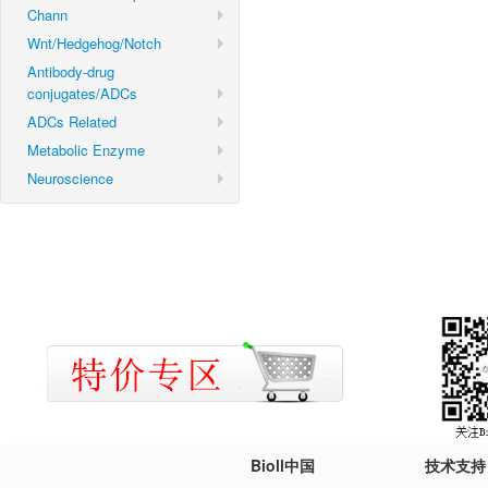
Chann
Wnt/Hedgehog/Notch
Antibody-drug
conjugates/ADCs
ADCs Related
Metabolic Enzyme
Neuroscience
Bioll中国
技术支持