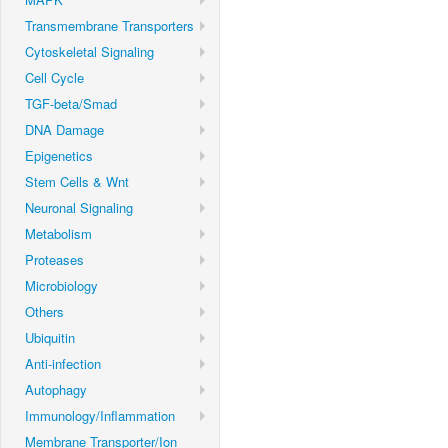
Transmembrane Transporters
Cytoskeletal Signaling
Cell Cycle
TGF-beta/Smad
DNA Damage
Epigenetics
Stem Cells & Wnt
Neuronal Signaling
Metabolism
Proteases
Microbiology
Others
Ubiquitin
Anti-infection
Autophagy
Immunology/Inflammation
Membrane Transporter/Ion