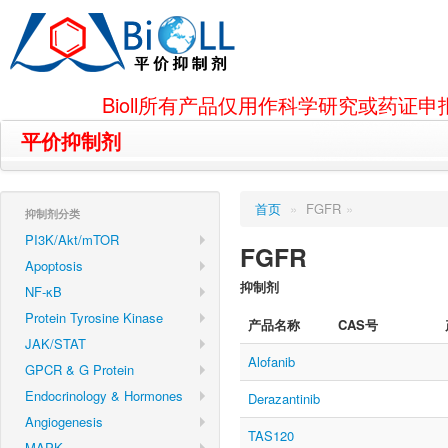
Bioll所有产品仅用作科学研究或药
平价抑制剂
首页
»
FGFR
»
抑制剂分类
PI3K/Akt/mTOR
FGFR
Apoptosis
抑制剂
NF-κB
Protein Tyrosine Kinase
产品名称
CAS号
JAK/STAT
Alofanib
GPCR & G Protein
Endocrinology & Hormones
Derazantinib
Angiogenesis
TAS120
MAPK