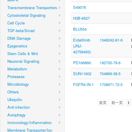
S49076
Transmembrane Transporters
Cytoskeletal Signaling
H3B-6527
Cell Cycle
BLU554
TGF-beta/Smad
DNA Damage
Erdafitinib
1346242-81-6
Epigenetics
(JNJ-
42756493)
Stem Cells & Wnt
Neuronal Signaling
PD166866
192705-79-6
Metabolism
SUN11602
704869-38-5
Proteases
Microbiology
FGFR4-IN-1
1708971-72-5
Others
Ubiquitin
首页
前一页
1
Anti-infection
Autophagy
Immunology/Inflammation
Membrane Transporter/Ion