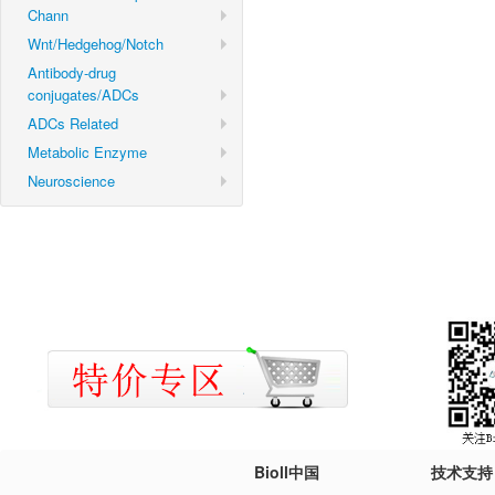
Chann
Wnt/Hedgehog/Notch
Antibody-drug
conjugates/ADCs
ADCs Related
Metabolic Enzyme
Neuroscience
Bioll中国
技术支持