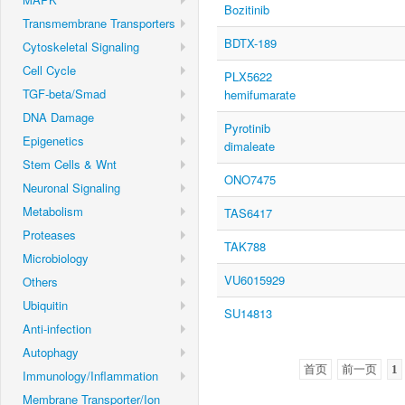
Bozitinib
Transmembrane Transporters
BDTX-189
Cytoskeletal Signaling
Cell Cycle
PLX5622
TGF-beta/Smad
hemifumarate
DNA Damage
Pyrotinib
Epigenetics
dimaleate
Stem Cells & Wnt
ONO7475
Neuronal Signaling
Metabolism
TAS6417
Proteases
TAK788
Microbiology
VU6015929
Others
Ubiquitin
SU14813
Anti-infection
Autophagy
首页
前一页
1
Immunology/Inflammation
Membrane Transporter/Ion