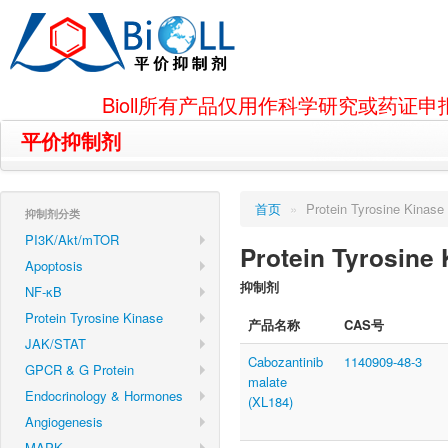
Bioll所有产品仅用作科学研究或药
平价抑制剂
首页
»
Protein Tyrosine Kinase
抑制剂分类
PI3K/Akt/mTOR
Protein Tyrosine
Apoptosis
抑制剂
NF-κB
Protein Tyrosine Kinase
产品名称
CAS号
JAK/STAT
Cabozantinib
1140909-48-3
GPCR & G Protein
malate
Endocrinology & Hormones
(XL184)
Angiogenesis
MAPK