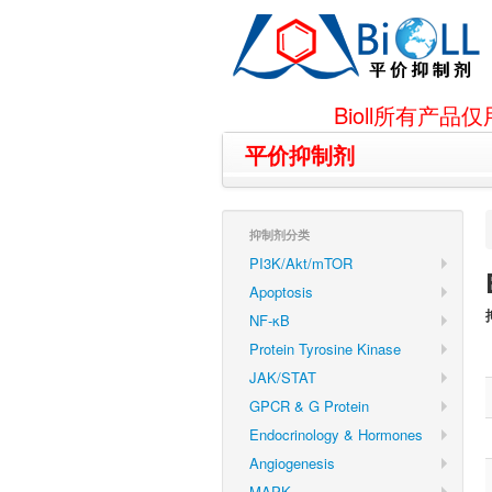
Bioll所有
平价抑制剂
抑制剂分类
PI3K/Akt/mTOR
Apoptosis
NF-κB
Protein Tyrosine Kinase
JAK/STAT
GPCR & G Protein
Endocrinology & Hormones
Angiogenesis
MAPK