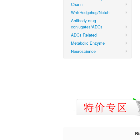
Chann
Wnt/Hedgehog/Notch
Antibody-drug
conjugates/ADCs
ADCs Related
Metabolic Enzyme
Neuroscience
B