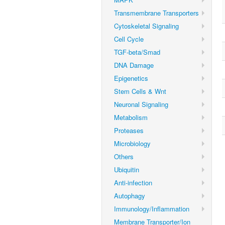
Transmembrane Transporters
Cytoskeletal Signaling
Cell Cycle
TGF-beta/Smad
DNA Damage
Epigenetics
Stem Cells & Wnt
Neuronal Signaling
Metabolism
Proteases
Microbiology
Others
Ubiquitin
Anti-infection
Autophagy
Immunology/Inflammation
Membrane Transporter/Ion