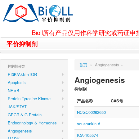
Bioll所有产品仅用作科学研究或药
平价抑制剂
首页
»
Angiogenesis
»
抑制剂分类
PI3K/Akt/mTOR
Angiogenesis
Apoptosis
抑制剂
NF-κB
Protein Tyrosine Kinase
产品名称
CAS号
JAK/STAT
NCGC00262650
GPCR & G Protein
Endocrinology & Hormones
squarunkin A
Angiogenesis
ICA-105574
MAPK