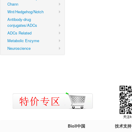
Chann
Wnt/Hedgehog/Notch
Antibody-drug
conjugates/ADCs
ADCs Related
Metabolic Enzyme
Neuroscience
Bioll中国
技术支持