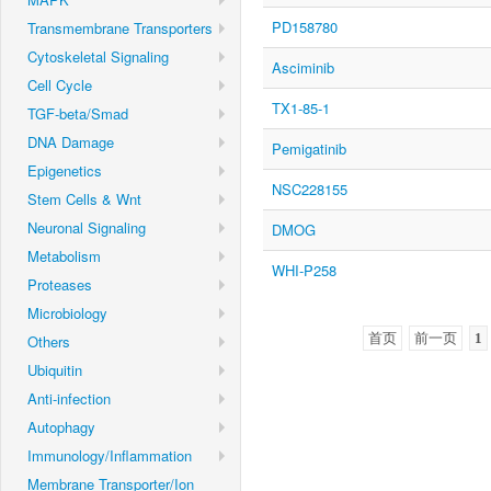
PD158780
Transmembrane Transporters
Cytoskeletal Signaling
Asciminib
Cell Cycle
TX1-85-1
TGF-beta/Smad
DNA Damage
Pemigatinib
Epigenetics
NSC228155
Stem Cells & Wnt
Neuronal Signaling
DMOG
Metabolism
WHI-P258
Proteases
Microbiology
首页
前一页
1
Others
Ubiquitin
Anti-infection
Autophagy
Immunology/Inflammation
Membrane Transporter/Ion