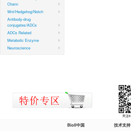
Chann
Wnt/Hedgehog/Notch
Antibody-drug
conjugates/ADCs
ADCs Related
Metabolic Enzyme
Neuroscience
Bioll中国
技术支持