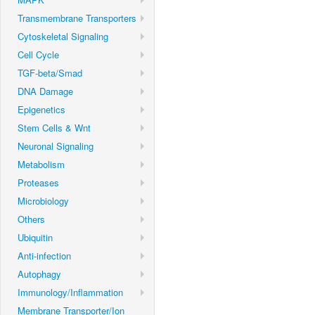
Transmembrane Transporters
Cytoskeletal Signaling
Cell Cycle
TGF-beta/Smad
DNA Damage
Epigenetics
Stem Cells & Wnt
Neuronal Signaling
Metabolism
Proteases
Microbiology
Others
Ubiquitin
Anti-infection
Autophagy
Immunology/Inflammation
Membrane Transporter/Ion