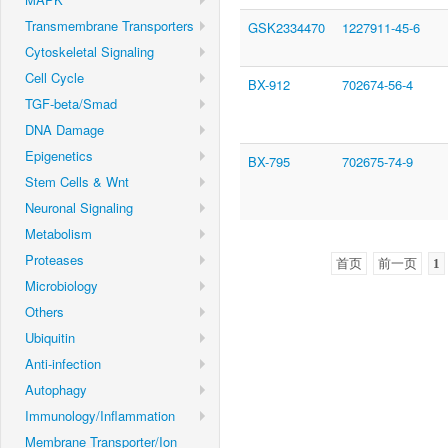
Transmembrane Transporters
GSK2334470
1227911-45-6
Cytoskeletal Signaling
Cell Cycle
BX-912
702674-56-4
TGF-beta/Smad
DNA Damage
Epigenetics
BX-795
702675-74-9
Stem Cells & Wnt
Neuronal Signaling
Metabolism
Proteases
首页
前一页
1
Microbiology
Others
Ubiquitin
Anti-infection
Autophagy
Immunology/Inflammation
Membrane Transporter/Ion