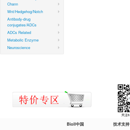
Chann
Wnt/Hedgehog/Notch
Antibody-drug
conjugates/ADCs
ADCs Related
Metabolic Enzyme
Neuroscience
Bioll中国
技术支持