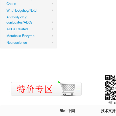
Chann
Wnt/Hedgehog/Notch
Antibody-drug
conjugates/ADCs
ADCs Related
Metabolic Enzyme
Neuroscience
Bioll中国
技术支持