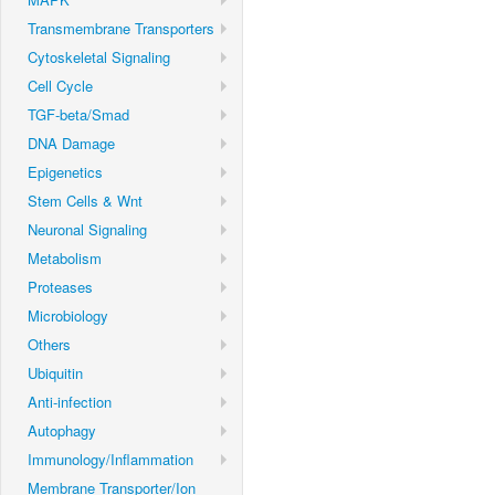
Transmembrane Transporters
Cytoskeletal Signaling
Cell Cycle
TGF-beta/Smad
DNA Damage
Epigenetics
Stem Cells & Wnt
Neuronal Signaling
Metabolism
Proteases
Microbiology
Others
Ubiquitin
Anti-infection
Autophagy
Immunology/Inflammation
Membrane Transporter/Ion