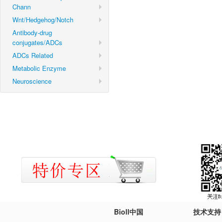
Chann
Wnt/Hedgehog/Notch
Antibody-drug
conjugates/ADCs
ADCs Related
Metabolic Enzyme
Neuroscience
Bioll中国
技术支持