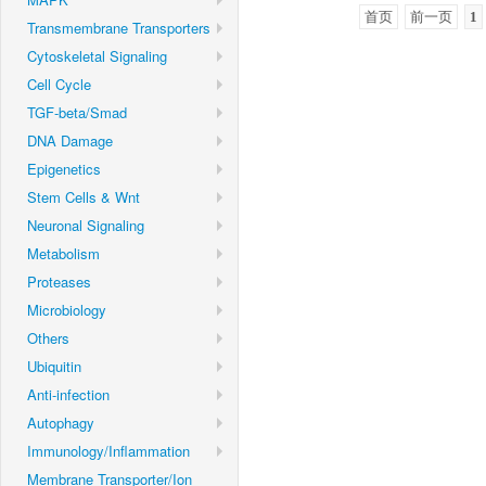
首页
前一页
1
Transmembrane Transporters
Cytoskeletal Signaling
Cell Cycle
TGF-beta/Smad
DNA Damage
Epigenetics
Stem Cells & Wnt
Neuronal Signaling
Metabolism
Proteases
Microbiology
Others
Ubiquitin
Anti-infection
Autophagy
Immunology/Inflammation
Membrane Transporter/Ion