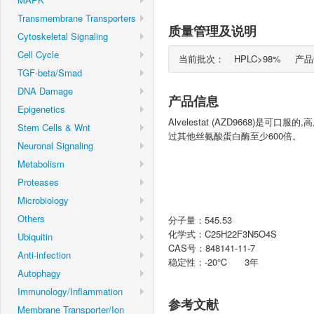
Transmembrane Transporters
质量管理及说明
Cytoskeletal Signaling
Cell Cycle
当前批次：
HPLC>98% 产
TGF-beta/Smad
DNA Damage
产品信息
Epigenetics
Alvelestat (AZD9668)是可口服的
Stem Cells & Wnt
过其他丝氨酸蛋白酶至少600倍。
Neuronal Signaling
Metabolism
Proteases
Microbiology
Others
分子量：545.53
化学式：C25H22F3N5O4S
Ubiquitin
CAS号：848141-11-7
Anti-infection
稳定性：-20℃ 3年
Autophagy
Immunology/Inflammation
参考文献
Membrane Transporter/Ion