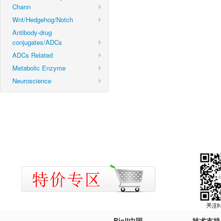
Chann
Wnt/Hedgehog/Notch
Antibody-drug
conjugates/ADCs
ADCs Related
Metabolic Enzyme
Neuroscience
Bioll中国
技术支持