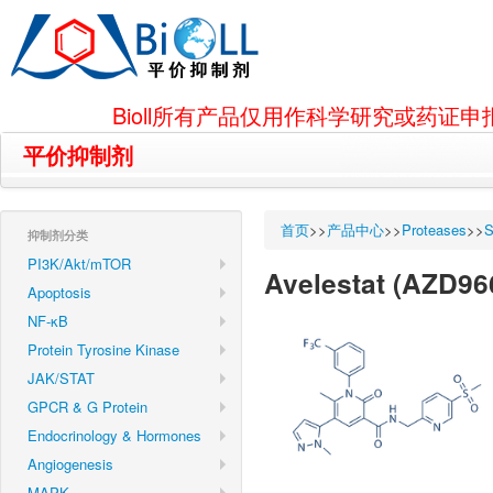
Bioll所有产品仅用作科学研究或药
平价抑制剂
首页
>>
产品中心
>>
Proteases
>>
S
抑制剂分类
PI3K/Akt/mTOR
Avelestat (AZD96
Apoptosis
NF-κB
Protein Tyrosine Kinase
JAK/STAT
GPCR & G Protein
Endocrinology & Hormones
Angiogenesis
MAPK