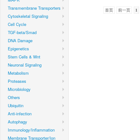
Transmembrane Transporters
首页
前一页
1
Cytoskeletal Signaling
Cell Cycle
TGF-beta/Smad
DNA Damage
Epigenetics
Stem Cells & Wnt
Neuronal Signaling
Metabolism
Proteases
Microbiology
Others
Ubiquitin
Anti-infection
Autophagy
Immunology/Inflammation
Membrane Transporter/Ion