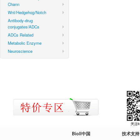
Chann
Wnt/Hedgehog/Notch
Antibody-drug
conjugates/ADCs
ADCs Related
Metabolic Enzyme
Neuroscience
Bioll中国
技术支持