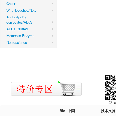
Chann
Wnt/Hedgehog/Notch
Antibody-drug
conjugates/ADCs
ADCs Related
Metabolic Enzyme
Neuroscience
Bioll中国
技术支持