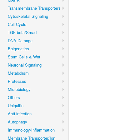
Transmembrane Transporters
Cytoskeletal Signaling
Cell Cycle
TGF-beta/Smad
DNA Damage
Epigenetics
Stem Cells & Wnt
Neuronal Signaling
Metabolism
Proteases
Microbiology
Others
Ubiquitin
Anti-infection
Autophagy
Immunology/Inflammation
Membrane Transporter/Ion