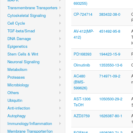
693255)
Transmembrane Transporters
CP-724714
383432-38-0
Cytoskeletal Signaling
Cell Cycle
TGF-beta/Smad
AV-412(MP-
451492-95-8
412)
DNA Damage
Epigenetics
Stem Cells & Wnt
PD168393
194423-15-9
Neuronal Signaling
Olmutinib
1353550-13-6
Metabolism
AC480
714971-09-2
Proteases
(BMS-
Microbiology
599626)
Others
AST-1306
1050500-29-2
Ubiquitin
TsOH
Anti-infection
Autophagy
AZD3759
1626387-80-1
Immunology/Inflammation
Membrane Transporter/Ion
EGF816
1508250-71-2