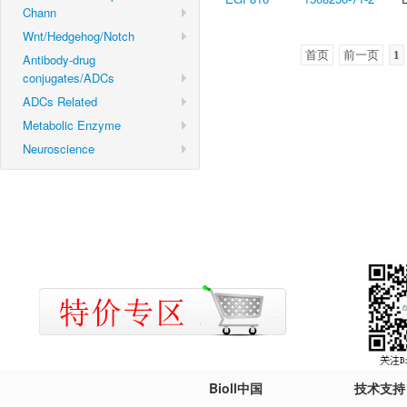
Chann
Wnt/Hedgehog/Notch
首页
前一页
1
Antibody-drug
conjugates/ADCs
ADCs Related
Metabolic Enzyme
Neuroscience
Bioll中国
技术支持