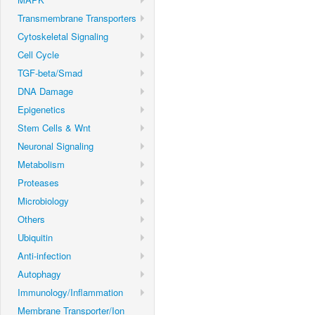
Transmembrane Transporters
Cytoskeletal Signaling
Cell Cycle
TGF-beta/Smad
DNA Damage
Epigenetics
Stem Cells & Wnt
Neuronal Signaling
Metabolism
Proteases
Microbiology
Others
Ubiquitin
Anti-infection
Autophagy
Immunology/Inflammation
Membrane Transporter/Ion