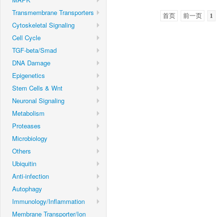
Transmembrane Transporters
首页
前一页
1
Cytoskeletal Signaling
Cell Cycle
TGF-beta/Smad
DNA Damage
Epigenetics
Stem Cells & Wnt
Neuronal Signaling
Metabolism
Proteases
Microbiology
Others
Ubiquitin
Anti-infection
Autophagy
Immunology/Inflammation
Membrane Transporter/Ion