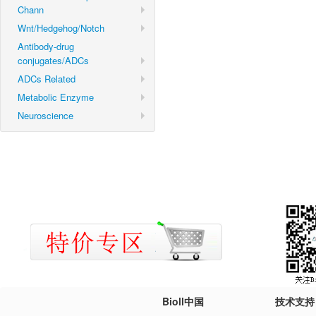
Chann
Wnt/Hedgehog/Notch
Antibody-drug
conjugates/ADCs
ADCs Related
Metabolic Enzyme
Neuroscience
Bioll中国
技术支持