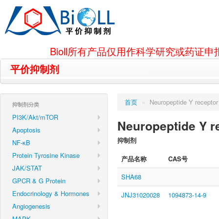
Bioll所有产品仅用作科学研究或药
平价抑制剂
首页
»
Neuropeptide Y receptor
抑制剂分类
PI3K/Akt/mTOR
Neuropeptide Y r
Apoptosis
抑制剂
NF-κB
Protein Tyrosine Kinase
产品名称
CAS号
JAK/STAT
SHA68
GPCR & G Protein
Endocrinology & Hormones
JNJ31020028
1094873-14-9
Angiogenesis
MAPK