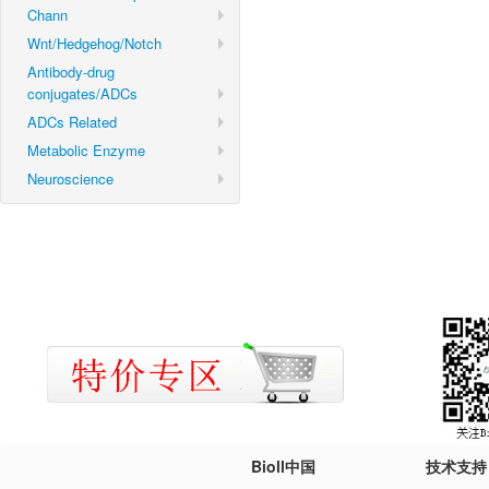
Chann
Wnt/Hedgehog/Notch
Antibody-drug
conjugates/ADCs
ADCs Related
Metabolic Enzyme
Neuroscience
Bioll中国
技术支持