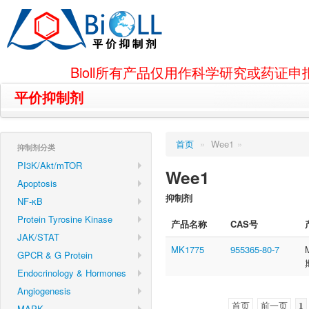
Bioll所有产品仅用作科学研究或药
平价抑制剂
首页
»
Wee1
»
抑制剂分类
PI3K/Akt/mTOR
Wee1
Apoptosis
抑制剂
NF-κB
Protein Tyrosine Kinase
产品名称
CAS号
JAK/STAT
MK1775
955365-80-7
GPCR & G Protein
Endocrinology & Hormones
Angiogenesis
首页
前一页
1
MAPK