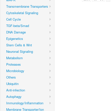
Transmembrane Transporters
Cytoskeletal Signaling
Cell Cycle
TGF-beta/Smad
DNA Damage
Epigenetics
Stem Cells & Wnt
Neuronal Signaling
Metabolism
Proteases
Microbiology
Others
Ubiquitin
Anti-infection
Autophagy
Immunology/Inflammation
Membrane Transporter/Ion