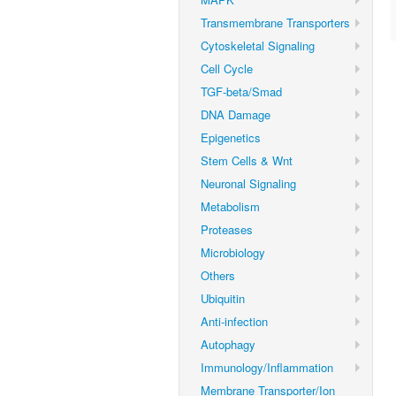
Transmembrane Transporters
Cytoskeletal Signaling
Cell Cycle
TGF-beta/Smad
DNA Damage
Epigenetics
Stem Cells & Wnt
Neuronal Signaling
Metabolism
Proteases
Microbiology
Others
Ubiquitin
Anti-infection
Autophagy
Immunology/Inflammation
Membrane Transporter/Ion