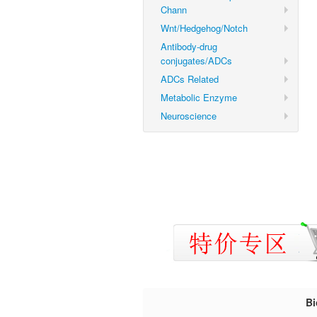
Chann
Wnt/Hedgehog/Notch
Antibody-drug
conjugates/ADCs
ADCs Related
Metabolic Enzyme
Neuroscience
B