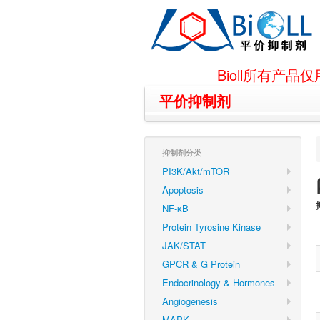
Bioll所有
平价抑制剂
抑制剂分类
PI3K/Akt/mTOR
Apoptosis
NF-κB
Protein Tyrosine Kinase
JAK/STAT
GPCR & G Protein
Endocrinology & Hormones
Angiogenesis
MAPK