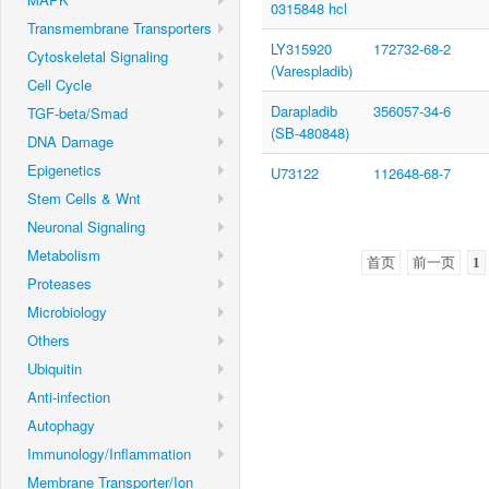
0315848 hcl
Transmembrane Transporters
LY315920
172732-68-2
Cytoskeletal Signaling
(Varespladib)
Cell Cycle
Darapladib
356057-34-6
TGF-beta/Smad
(SB-480848)
DNA Damage
Epigenetics
U73122
112648-68-7
Stem Cells & Wnt
Neuronal Signaling
Metabolism
首页
前一页
1
Proteases
Microbiology
Others
Ubiquitin
Anti-infection
Autophagy
Immunology/Inflammation
Membrane Transporter/Ion