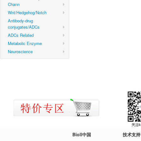
Chann
Wnt/Hedgehog/Notch
Antibody-drug
conjugates/ADCs
ADCs Related
Metabolic Enzyme
Neuroscience
Bioll中国
技术支持