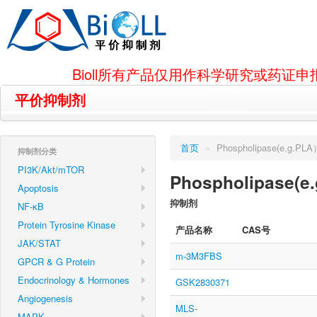
Bioll所有产品仅用作科学研究或药
平价抑制剂
首页
»
Phospholipase(e.g.PL
抑制剂分类
PI3K/Akt/mTOR
Phospholipase(e
Apoptosis
抑制剂
NF-κB
Protein Tyrosine Kinase
产品名称
CAS号
JAK/STAT
m-3M3FBS
GPCR & G Protein
Endocrinology & Hormones
GSK2830371
Angiogenesis
MLS-
MAPK