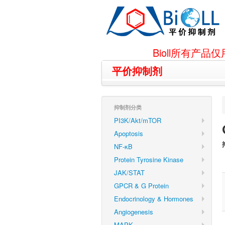
Bioll所有
平价抑制剂
抑制剂分类
PI3K/Akt/mTOR
Apoptosis
NF-κB
Protein Tyrosine Kinase
JAK/STAT
GPCR & G Protein
Endocrinology & Hormones
Angiogenesis
MAPK