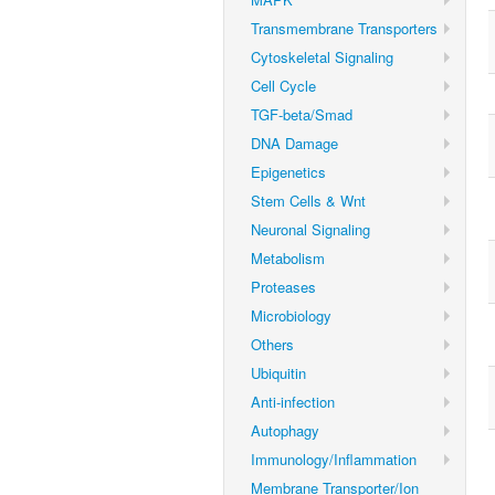
Transmembrane Transporters
Cytoskeletal Signaling
Cell Cycle
TGF-beta/Smad
DNA Damage
Epigenetics
Stem Cells & Wnt
Neuronal Signaling
Metabolism
Proteases
Microbiology
Others
Ubiquitin
Anti-infection
Autophagy
Immunology/Inflammation
Membrane Transporter/Ion