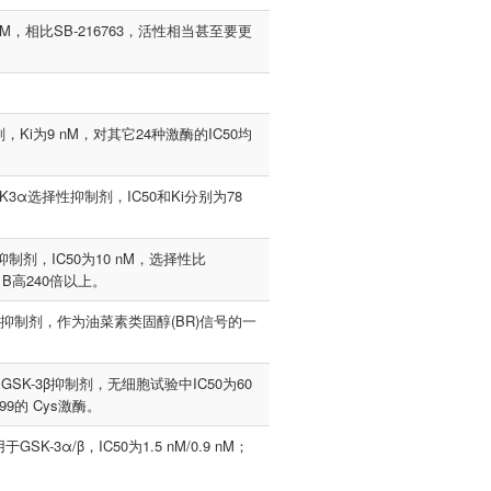
53nM，相比SB-216763，活性相当甚至要更
剂，Ki为9 nM，对其它24种激酶的IC50均
K3α选择性抑制剂，IC50和Ki分别为78
/β抑制剂，IC50为10 nM，选择性比
lin B高240倍以上。
 GSK-3抑制剂，作为油菜素类固醇(BR)信号的一
的GSK-3β抑制剂，无细胞试验中IC50为60
9的 Cys激酶。
SK-3α/β，IC50为1.5 nM/0.9 nM；