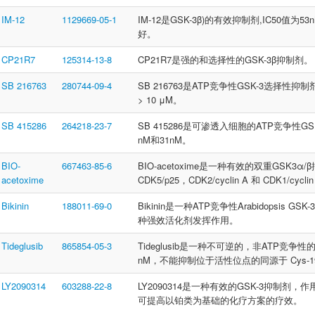
IM-12
1129669-05-1
IM-12是GSK-3β)的有效抑制剂,IC50值为
好。
CP21R7
125314-13-8
CP21R7是强的和选择性的GSK-3β抑制剂。
SB 216763
280744-09-4
SB 216763是ATP竞争性GSK-3选择性抑制
> 10 μM。
SB 415286
264218-23-7
SB 415286是可渗透入细胞的ATP竞争性GS
nM和31nM。
BIO-
667463-85-6
BIO-acetoxime是一种有效的双重GSK3α
acetoxime
CDK5/p25，CDK2/cyclin A 和 CDK1/cyc
Bikinin
188011-69-0
Bikinin是一种ATP竞争性Arabidopsis
种强效活化剂发挥作用。
Tideglusib
865854-05-3
Tideglusib是一种不可逆的，非ATP竞争性
nM，不能抑制位于活性位点的同源于 Cys-19
LY2090314
603288-22-8
LY2090314是一种有效的GSK-3抑制剂，作用于G
可提高以铂类为基础的化疗方案的疗效。