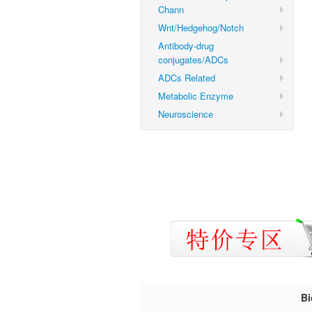
Chann
Wnt/Hedgehog/Notch
Antibody-drug
conjugates/ADCs
ADCs Related
Metabolic Enzyme
Neuroscience
B