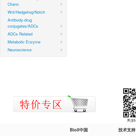
Chann
Wnt/Hedgehog/Notch
Antibody-drug
conjugates/ADCs
ADCs Related
Metabolic Enzyme
Neuroscience
Bioll中国
技术支持