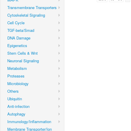
Transmembrane Transporters
Cytoskeletal Signaling
Cell Cycle
TGF-beta/Smad
DNA Damage
Epigenetics
Stem Cells & Wnt
Neuronal Signaling
Metabolism
Proteases
Microbiology
Others
Ubiquitin
Anti-infection
Autophagy
Immunology/Inflammation
Membrane Transporter/Ion