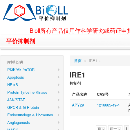
Bioll所有产品仅用作科学研究或药
平价抑制剂
首页
»
IRE1
»
抑制剂分类
PI3K/Akt/mTOR
IRE1
Apoptosis
抑制剂
NF-κB
Protein Tyrosine Kinase
产品名称
CAS号
JAK/STAT
APY29
1216665-49-4
GPCR & G Protein
Endocrinology & Hormones
Angiogenesis
首页
前一页
1
MAPK