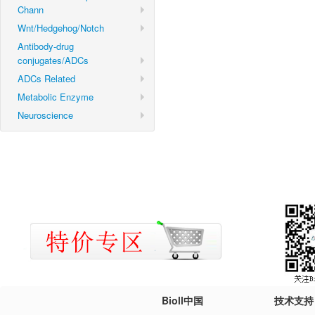
Chann
Wnt/Hedgehog/Notch
Antibody-drug
conjugates/ADCs
ADCs Related
Metabolic Enzyme
Neuroscience
Bioll中国
技术支持