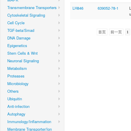
Transmembrane Transporters
LH846
639052-78-1
Cytoskeletal Signaling
Cell Cycle
TGF-beta/Smad
首页
前一页
1
DNA Damage
Epigenetics
Stem Cells & Wnt
Neuronal Signaling
Metabolism
Proteases
Microbiology
Others
Ubiquitin
Anti-infection
Autophagy
Immunology/Inflammation
Membrane Transporter/Ion